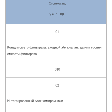
Стоимость,
у.е. с НДС
01
Кондуктометр фильтрата, входной э/м клапан, датчик уровня
емкости фильтрата
310
02
Интегрированный блок химпромывки