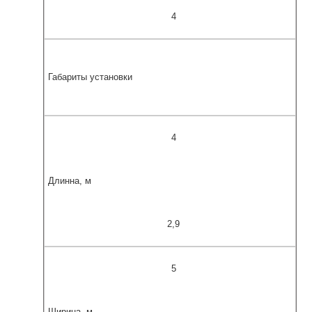
4
Габариты установки
4
Длинна, м
2,9
5
Ширина, м