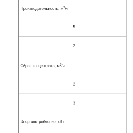
3
Производительность, м
/ч
5
2
3
Сброс концентрата, м
/ч
2
3
Энергопотребление, кВт