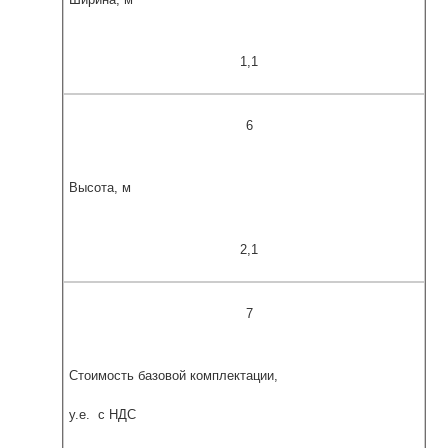
1,1
6
Высота, м
2,1
7
Стоимость базовой комплектации,
у.е. с НДС